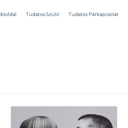
dőoldal
Tudatos Szülő
Tudatos Párkapcsolat
Az
érzelmek