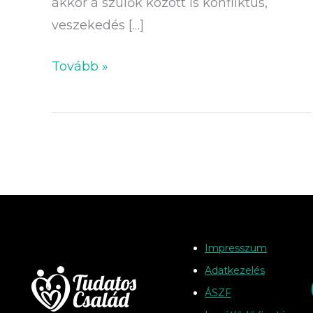
akkor a szülők között is konfliktus,
veszekedés […]
Tovább »
Impresszum
Adatkezelés
ÁSZF