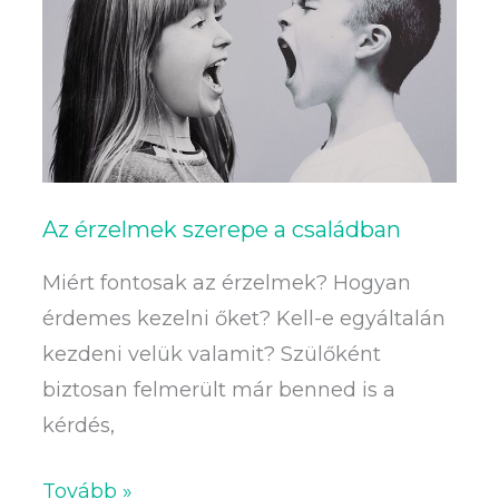
szerepe
a
családban
Az érzelmek szerepe a családban
Miért fontosak az érzelmek? Hogyan
érdemes kezelni őket? Kell-e egyáltalán
kezdeni velük valamit? Szülőként
biztosan felmerült már benned is a
kérdés,
Tovább »