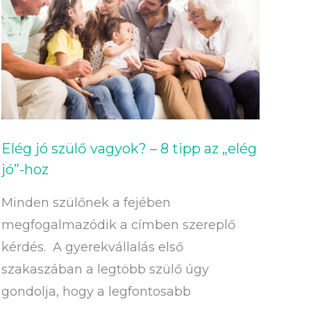
szülő
vagyok?
–
8
tipp
az
„elég
Elég jó szülő vagyok? – 8 tipp az „elég
jó”-
jó”-hoz
hoz
Minden szülőnek a fejében
megfogalmazódik a címben szereplő
kérdés. A gyerekvállalás első
szakaszában a legtöbb szülő úgy
gondolja, hogy a legfontosabb