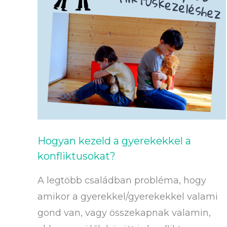
a
gyerekekkel
a
konfliktusokat?
Hogyan kezeld a gyerekekkel a
konfliktusokat?
A legtöbb családban probléma, hogy
amikor a gyerekkel/gyerekekkel valami
gond van, vagy összekapnak valamin,