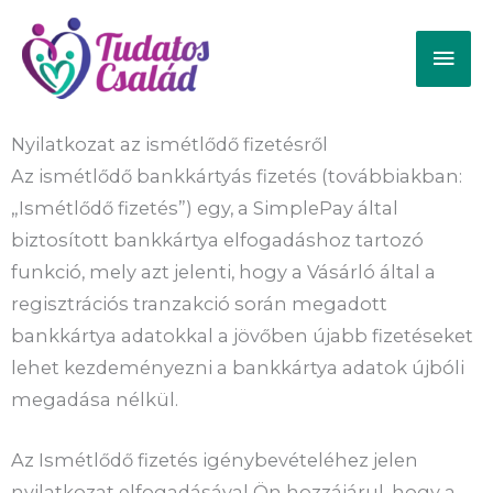
Skip
Mai
to
content
Men
Nyilatkozat az ismétlődő fizetésről
Az ismétlődő bankkártyás fizetés (továbbiakban:
„Ismétlődő fizetés”) egy, a SimplePay által
biztosított bankkártya elfogadáshoz tartozó
funkció, mely azt jelenti, hogy a Vásárló által a
regisztrációs tranzakció során megadott
bankkártya adatokkal a jövőben újabb fizetéseket
lehet kezdeményezni a bankkártya adatok újbóli
megadása nélkül.
Az Ismétlődő fizetés igénybevételéhez jelen
nyilatkozat elfogadásával Ön hozzájárul, hogy a