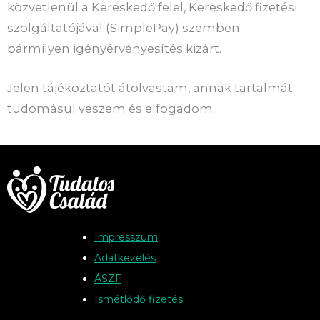
közvetlenül a Kereskedő felel, Kereskedő fizetési
szolgáltatójával (SimplePay) szemben
bármilyen igényérvényesítés kizárt.
Jelen tájékoztatót átolvastam, annak tartalmát
tudomásul veszem és elfogadom.
Impresszum
Adatkezelés
ÁSZF
Ismétlődő fizetés