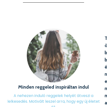
Minden reggeled inspiráltan indul
A nehezen induló reggelek helyét átveszi a
lelkesedés. Motivált leszel arra, hogy egy új életet
a