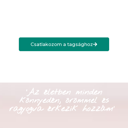
Csatlakozom a tagsághoz
‘Az életben minden
könnyedén, örömmel és
ragyogva érkezik hozzám’