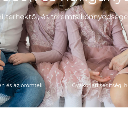
i terhektől, és teremts könnyedsége
n és az örömteli
Gyakorlati segítség, 