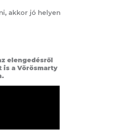
i, akkor jó helyen
az elengedésről
 is a Vörösmarty
n.