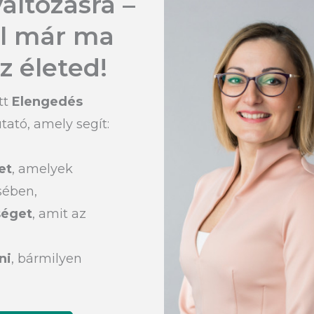
áltozásra –
el már ma
z életed!
tt
Elengedés
ató, amely segít:
et
, amelyek
sében,
séget
, amit az
ni
, bármilyen