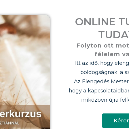
ONLINE 
TUDA
Folyton ott mot
félelem v
Itt az idő, hogy elen
boldogságnak, a 
Az Elengedés Mester
hogy a kapcsolataidba
miközben újra fel
Kérem