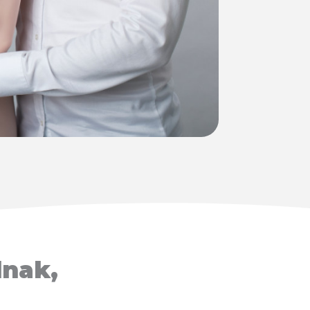
dnak,