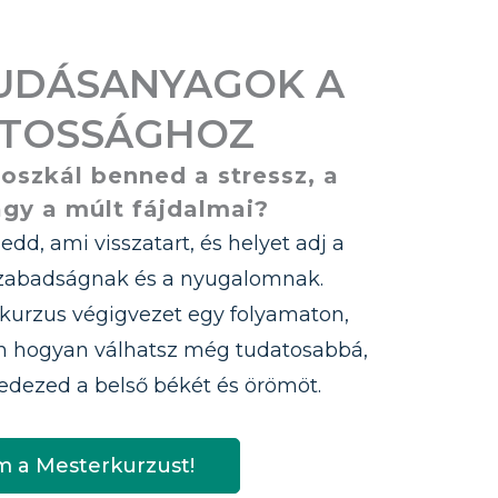
TUDÁSANYAGOK A
TOSSÁGHOZ
oszkál benned a stressz, a
agy a múlt fájdalmai?
gedd, ami visszatart, és helyet adj a
szabadságnak és a nyugalomnak.
kurzus végigvezet egy folyamaton,
n hogyan válhatsz még tudatosabbá,
fedezed a belső békét és örömöt.
 a Mesterkurzust!