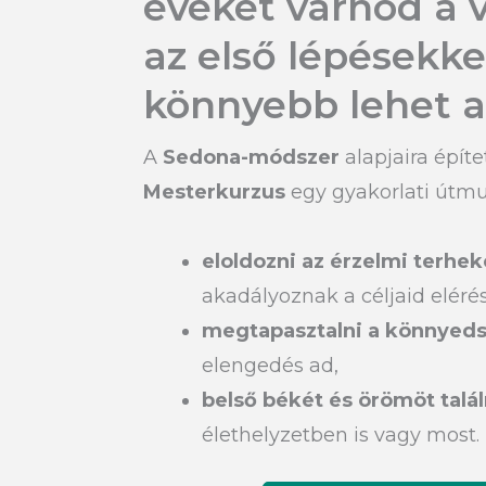
éveket várnod a v
az első lépésekk
könnyebb lehet a
A
Sedona-módszer
alapjaira építe
Mesterkurzus
egy gyakorlati útmut
eloldozni az érzelmi terhek
akadályoznak a céljaid eléré
megtapasztalni a könnyed
elengedés ad,
belső békét és örömöt talál
élethelyzetben is vagy most.