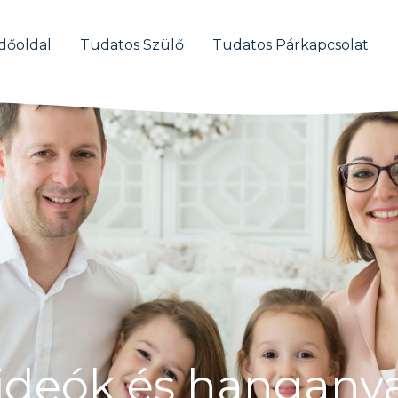
dőoldal
Tudatos Szülő
Tudatos Párkapcsolat
ideók és hanganya