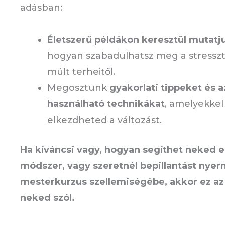
adásban:
Életszerű példákon keresztül mutatj
hogyan szabadulhatsz meg a stressztő
múlt terheitől.
Megosztunk
gyakorlati tippeket és 
használható technikákat
, amelyekke
elkezdheted a változást.
Ha kíváncsi vagy, hogyan segíthet neked e
módszer, vagy szeretnél bepillantást nyern
mesterkurzus szellemiségébe, akkor ez az
neked szól.