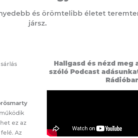
nyedebb és örömtelibb életet teremten
jársz.
Hallgasd és nézd meg 
sárlás
szóló Podcast adásunkat
Rádióba
örösmarty
 működik
ehet ez az
felé. Az