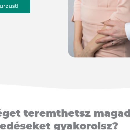
urzust!
éget teremthetsz maga
gedéseket gyakorolsz?