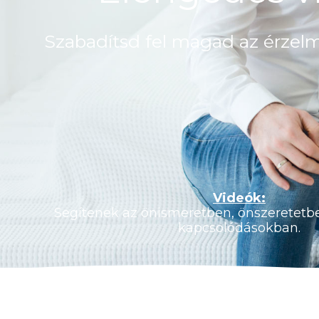
Szabadítsd fel magad az érzelm
Videók:
Segítenek az önismeretben, önszeretetbe
kapcsolódásokban.