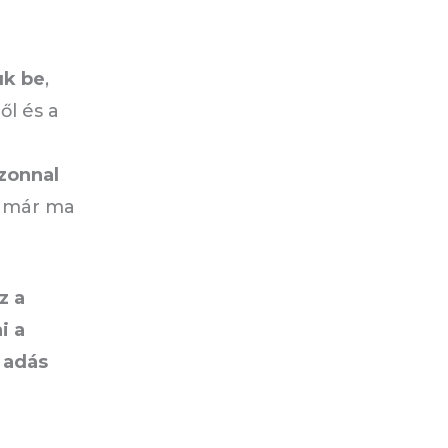
uk be
,
l és a
azonnal
l már ma
z a
i a
 adás